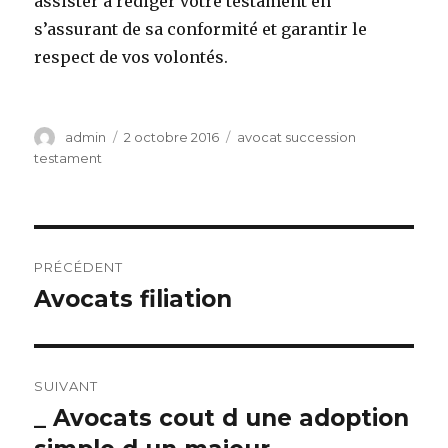
assister à rédiger votre testament en
s’assurant de sa conformité et garantir le
respect de vos volontés.
Auteur
Publié
Catégories
admin
2 octobre 2016
avocat succession
le
testament
Navigation
PRÉCÉDENT
de
Avocats filiation
Article
précédent :
l’article
SUIVANT
_ Avocats cout d une adoption
Article
suivant :