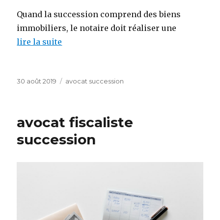
Quand la succession comprend des biens
immobiliers, le notaire doit réaliser une
lire la suite
Publié
Catégories
30 août 2019
avocat succession
le
avocat fiscaliste
succession