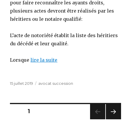
pour faire reconnaître les ayants droits,
plusieurs actes devront être réalisés par les
héritiers ou le notaire qualifié:
L’acte de notoriété établit la liste des héritiers
du décédé et leur qualité.
Lorsque
lire la suite
Publié
Catégories
15 juillet 2019
avocat succession
le
Pagination
PAGE
1
PAG
des
E