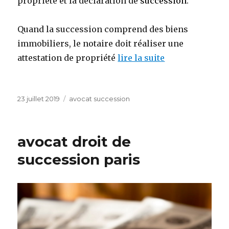
propriété et la déclaration de
succession
.
Quand la succession comprend des biens
immobiliers, le notaire doit réaliser une
attestation de propriété
lire la suite
Publié
Catégories
23 juillet 2019
avocat succession
le
avocat droit de
succession paris