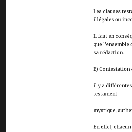
Les clauses test
illégales ou inc
Il faut en consé
que l’ensemble d
sa rédaction.
B) Contestation
il y a différent
testament :
mystique, authe
En effet, chacun