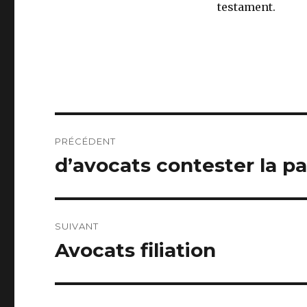
testament.
Navigation
PRÉCÉDENT
de
d’avocats contester la pa
Article
précédent :
l’article
SUIVANT
Avocats filiation
Article
suivant :