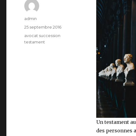
Auteur
admin
Publié
25 septembre 2016
le
Catégories
avocat succession
testament
Un testament aut
des personnes au