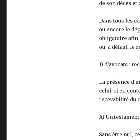
de son décès et
Dans tous les ca
ou encore le dé
obligatoire afin 
ou, à défaut, le r
1) d’avocats
: re
La présence d’un
celui-ci en cont
recevabilité du 
A) Un testament :
Sans être nul, c