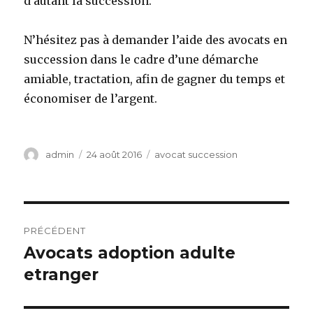
d’autant la succession.
N’hésitez pas à demander l’aide des avocats en
succession dans le cadre d’une démarche
amiable, tractation, afin de gagner du temps et
économiser de l’argent.
Auteur
Publié
Catégories
admin
24 août 2016
avocat succession
le
Navigation
PRÉCÉDENT
de
Avocats adoption adulte
Article
précédent :
etranger
l’article