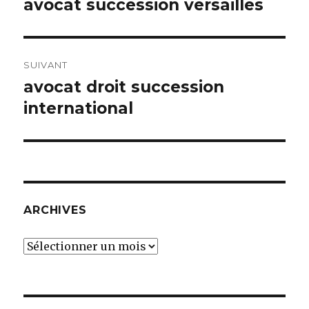
avocat succession versailles
Article
précédent :
l’article
SUIVANT
avocat droit succession
Article
suivant :
international
ARCHIVES
Archives