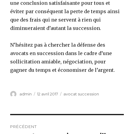
une conclusion satisfaisante pour tous et
éviter par conséquent la perte de temps ainsi
que des frais qui ne servent à rien qui
diminueraient d’autant la succession.
N’hésitez pas à chercher la défense des
avocats en succession dans le cadre d’une
sollicitation amiable, négociation, pour
gagner du temps et économiser de l’argent.
Auteur
Publié
Catégories
admin
12 avril 2017
avocat succession
le
Navigation
PRÉCÉDENT
de