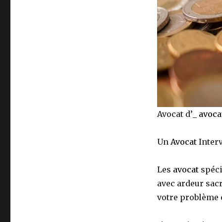
gagnant
Avocat d’_
avoca
Un
Avocat
Interv
Les
avocat
spéci
avec ardeur sacr
votre problème 