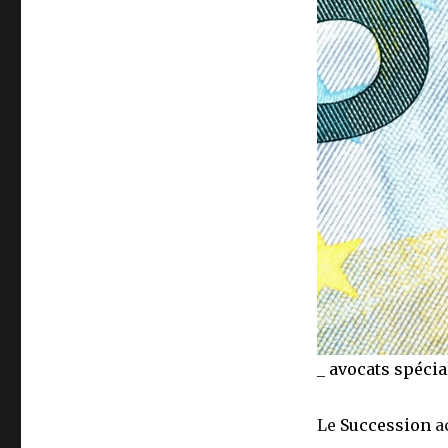
la
vérité
_
avocats
spécia
Le
Succession
ac