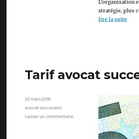
L’organisation e
stratégie, plus 
lire la suite
Tarif avocat succe
Publié
20 mars 2018
le
Catégories
avocat succession
sur
Laisser un commentaire
Tarif
avocat
succession,