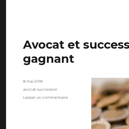
Avocat et succes
gagnant
Publié
8 mai 2018
le
Catégories
avocat succession
sur
Laisser un commentaire
Avocat
et
succession,
le
combo