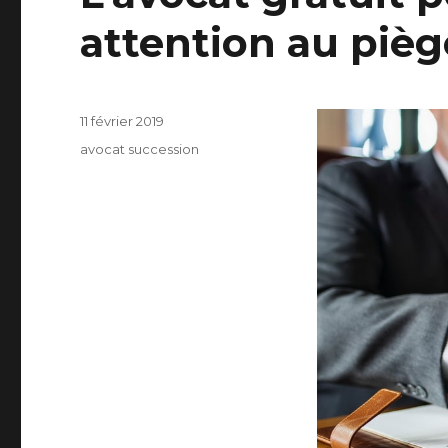
attention au pièg
Publié
11 février 2019
le
Catégories
avocat succession