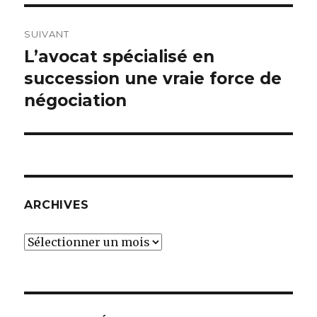
SUIVANT
L’avocat spécialisé en
Article
suivant :
succession une vraie force de
négociation
ARCHIVES
Archives