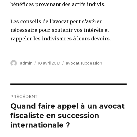
bénéfices provenant des actifs indivis.
Les conseils de l’avocat peut s’avérer
nécessaire pour soutenir vos intérêts et
rappeler les indivisaires à leurs devoirs.
Auteur
Publié
Catégories
admin
10 avril 2019
avocat succession
le
Navigation
PRÉCÉDENT
de
Quand faire appel à un avocat
Article
précédent :
fiscaliste en succession
l’article
internationale ?