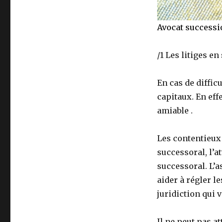
Avocat successi
/1 Les litiges en
En cas de difficu
capitaux. En eff
amiable .
Les contentieux 
successoral, l’at
successoral. L’a
aider à régler
le
juridiction qui v
Il ne peut pas a