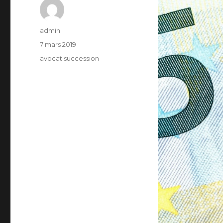
Auteur
admin
Publié
7 mars 2019
le
Catégories
avocat succession