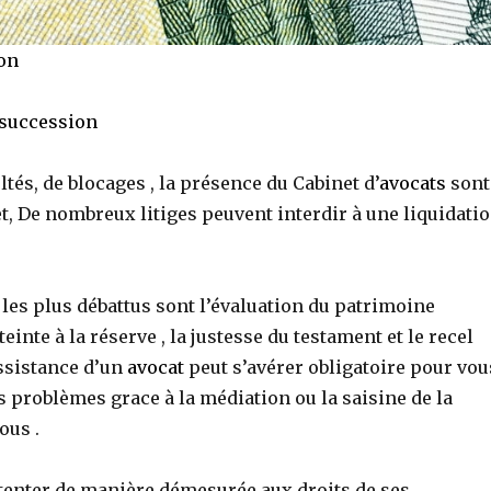
on
succession
ltés, de blocages , la présence du Cabinet d’
avocats
sont
et, De nombreux litiges peuvent interdir à une liquidati
les plus débattus sont l’évaluation du patrimoine
teinte à la réserve , la justesse du testament et le recel
ssistance d’un
avocat
peut s’avérer obligatoire pour vou
s problèmes grace à la médiation ou la saisine de la
ous .
ttenter de manière démesurée aux droits de ses