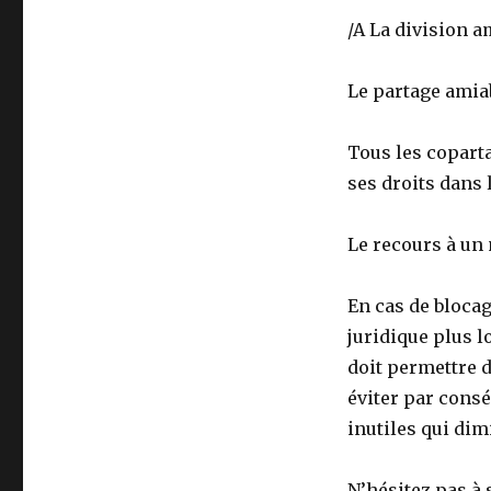
/A La division 
Le partage amiab
Tous les coparta
ses droits dans 
Le recours à un
En cas de blocag
juridique plus l
doit permettre d
éviter par cons
inutiles qui dim
N’hésitez pas à 