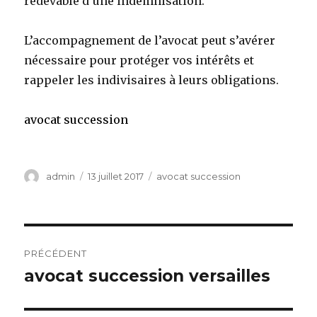
redevable d’une indemnisation.
L’accompagnement de l’avocat peut s’avérer
nécessaire pour protéger vos intérêts et
rappeler les indivisaires à leurs obligations.
avocat succession
Auteur
Publié
Catégories
admin
13 juillet 2017
avocat succession
le
Navigation
PRÉCÉDENT
de
avocat succession versailles
Article
précédent :
l’article