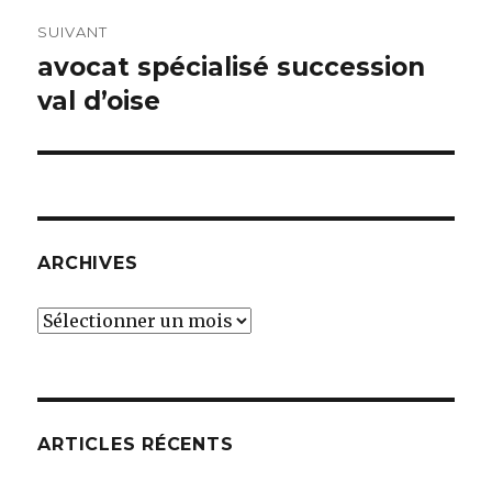
SUIVANT
avocat spécialisé succession
Article
suivant :
val d’oise
ARCHIVES
Archives
ARTICLES RÉCENTS