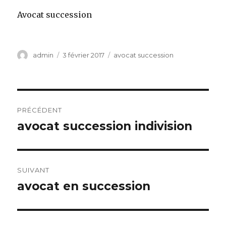
Avocat succession
Auteur
Publié
Catégories
admin
3 février 2017
avocat succession
le
Navigation
PRÉCÉDENT
de
avocat succession indivision
Article
précédent :
l’article
SUIVANT
avocat en succession
Article
suivant :