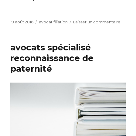
Publié
Catégories
sur
19 août 2016
avocat filiation
Laisser un commentaire
le
Avocat
contest
de
avocats spécialisé
paterni
reconnaissance de
paternité