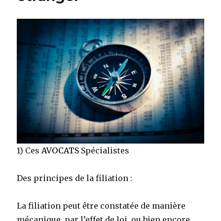
simple
1) Ces
AVOCATS
Spécialistes
Des principes de la filiation :
La filiation peut être constatée de manière
mécanique, par l’effet de loi, ou bien encore