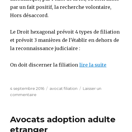
par un fait positif, la recherche volontaire,
Hors désaccord.
Le Droit hexagonal prévoit 4 types de filiation
et prévoit 3 manières de l’établir en dehors de
la reconnaissance judiciaire :
On doit discerner la filiation
lire la suite
Publié
Catégories
4 septembre 2016
avocat filiation
Laisser un
le
sur
commentaire
d’avocats
quelles
demarches
Avocats adoption adulte
pour
une
etranger
adoption