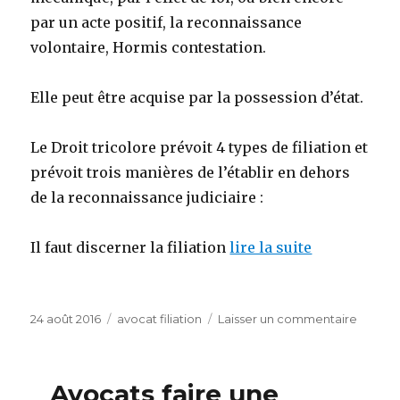
par un acte positif, la reconnaissance
volontaire, Hormis contestation.
Elle peut être acquise par la possession d’état.
Le Droit tricolore prévoit 4 types de filiation et
prévoit trois manières de l’établir en dehors
de la reconnaissance judiciaire :
Il faut discerner la filiation
lire la suite
Publié
Catégories
sur
24 août 2016
avocat filiation
Laisser un commentaire
le
Avocat
adopti
adulte
_ Avocats faire une
etrang