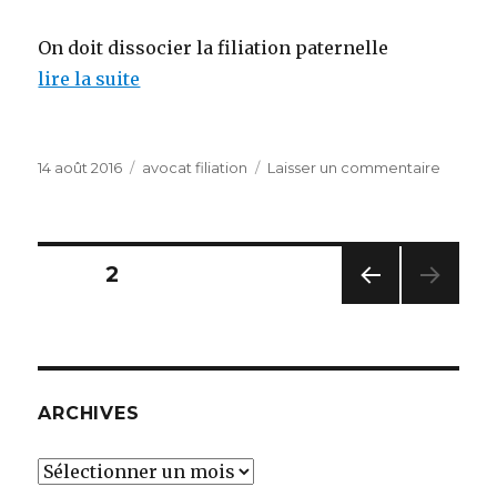
On doit dissocier la filiation paternelle
lire la suite
Publié
Catégories
sur
14 août 2016
avocat filiation
Laisser un commentaire
le
avocats
spéciali
reconna
de
Pagination
PAGE
2
paterni
PAG
des
E
PRÉC
publications
ÉDE
NTE
ARCHIVES
Archives