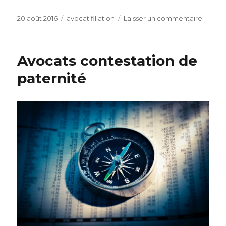
Publié
Catégories
sur
20 août 2016
avocat filiation
Laisser un commentaire
le
_
Avocat
faire
Avocats contestation de
une
deman
paternité
d
adopti
simple