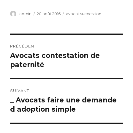
Auteur
Publié
Catégories
admin
20 août 2016
avocat succession
le
Navigation
PRÉCÉDENT
de
Avocats contestation de
Article
précédent :
paternité
l’article
SUIVANT
_ Avocats faire une demande
Article
suivant :
d adoption simple