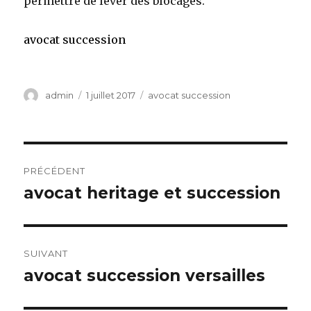
permettre de lever des blocages.
avocat succession
Auteur
Publié
Catégories
admin
1 juillet 2017
avocat succession
le
Navigation
PRÉCÉDENT
de
avocat heritage et succession
Article
précédent :
l’article
SUIVANT
avocat succession versailles
Article
suivant :