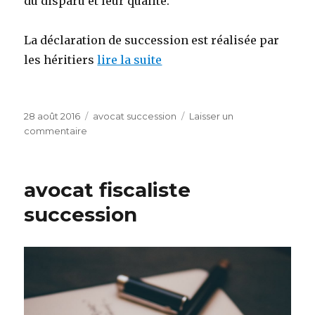
du disparu et leur qualité.
La déclaration de succession est réalisée par
les héritiers
lire la suite
Publié
Catégories
28 août 2016
avocat succession
Laisser un
le
sur
commentaire
Avocat
spécialisés
succession
avocat fiscaliste
succession