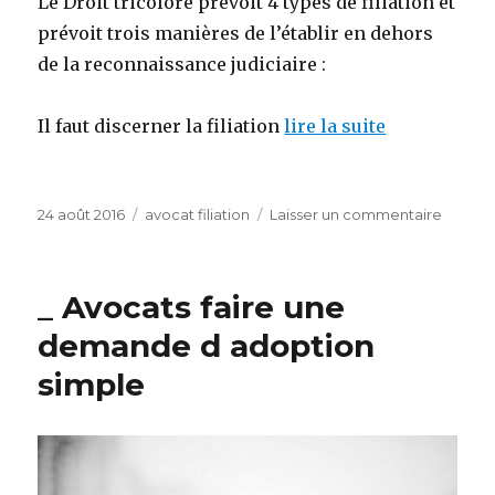
Le Droit tricolore prévoit 4 types de filiation et
prévoit trois manières de l’établir en dehors
de la reconnaissance judiciaire :
Il faut discerner la filiation
lire la suite
Publié
Catégories
sur
24 août 2016
avocat filiation
Laisser un commentaire
le
Avocat
adopti
adulte
_ Avocats faire une
etrang
demande d adoption
simple