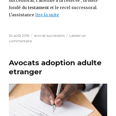
successoral, l’atteinte à la réserve , la bien-
fondé du
testament
et le recel successoral.
L’assistance
lire la suite
Publié
Catégories
24 août 2016
avocat succession
Laisser un
le
sur
commentaire
avocat
fiscaliste
succession
Avocats adoption adulte
etranger