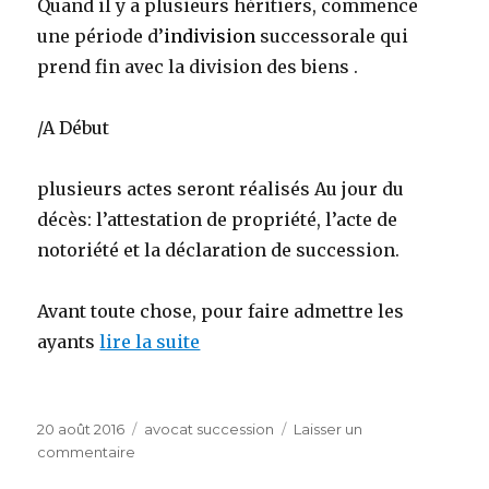
Quand il y a plusieurs héritiers, commence
une période d’
indivision
successorale qui
prend fin avec la division des biens .
/A Début
plusieurs actes seront réalisés Au jour du
décès: l’attestation de propriété, l’acte de
notoriété et la déclaration de succession.
Avant toute chose, pour faire admettre les
ayants
lire la suite
Publié
Catégories
20 août 2016
avocat succession
Laisser un
le
sur
commentaire
avocat