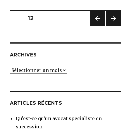
et
succession
Pagination
PAGE
12
PAG
PAG
des
E
E
PRÉC
SUIV
publications
ÉDE
ANT
NTE
E
ARCHIVES
Archives
ARTICLES RÉCENTS
Qu’est-ce qu’un avocat specialiste en
succession