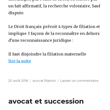
un fait affirmatif, la recherche volontaire, Sauf
dispute.
Le Droit français prévoit 4 types de filiation et
implique 3 façons de la reconnaître en dehors
d’une reconnaissance juridique :
Il faut disjoindre la filiation maternelle
lire la suite
Publié
Catégories
sur
20 août 2016
avocat filiation
Laisser un commentaire
le
_
Avocat
faire
avocat et succession
une
deman