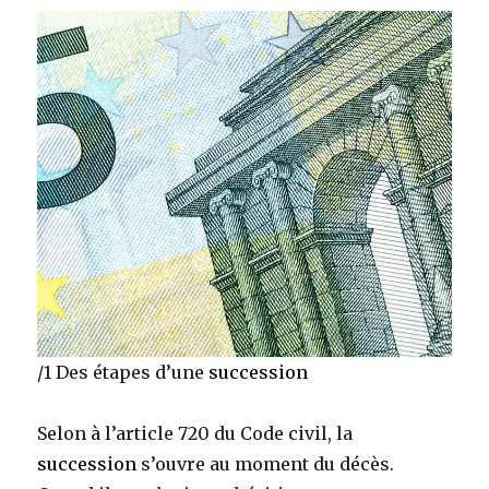
d
adopti
simple
/1 Des étapes d’une
succession
Selon à l’article 720 du Code civil, la
succession
s’ouvre au moment du décès.